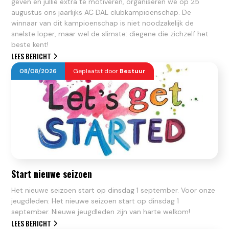
geven en jullie extra te motiveren, organiseren we op 25
augustus ons jaarlijks AC DAL clubkampioenschap. De
winnaar van dit kampioenschap is niet noodzakelijk de
snelste loper, maar wel de slimste: diegene die zichzelf het
beste kent!
LEES BERICHT
08
/
08
/
2026
Geplaatst door
Bestuur
Start nieuwe seizoen
Het nieuwe seizoen start op dinsdag 1 september. Voor onze
jeugdleden: Het nieuwe seizoen start op dinsdag 1
september. Nieuwe jeugdleden zijn van harte welkom!
LEES BERICHT