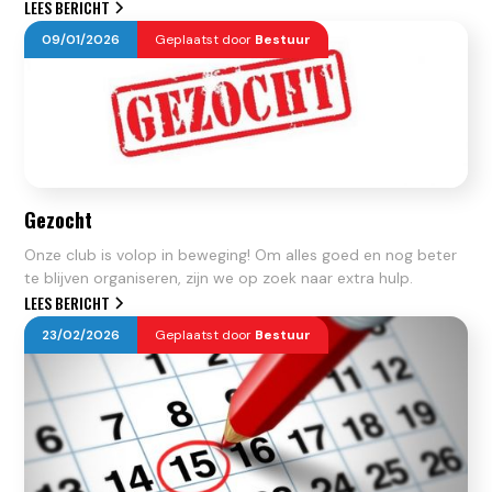
LEES BERICHT
09
/
01
/
2026
Geplaatst door
Bestuur
Gezocht
Onze club is volop in beweging! Om alles goed en nog beter
te blijven organiseren, zijn we op zoek naar extra hulp.
LEES BERICHT
23
/
02
/
2026
Geplaatst door
Bestuur