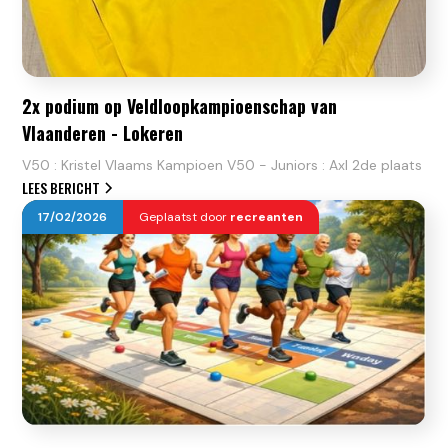
2x podium op Veldloopkampioenschap van
Vlaanderen - Lokeren
V50 : Kristel Vlaams Kampioen V50 - Juniors : Axl 2de plaats
LEES BERICHT
17
/
02
/
2026
Geplaatst door
recreanten