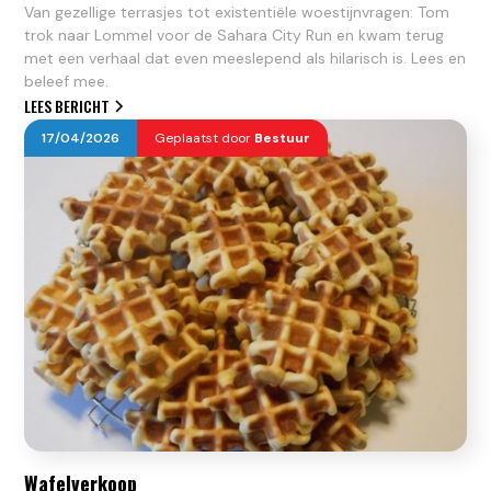
Van gezellige terrasjes tot existentiële woestijnvragen: Tom
trok naar Lommel voor de Sahara City Run en kwam terug
met een verhaal dat even meeslepend als hilarisch is. Lees en
beleef mee.
LEES BERICHT
17
/
04
/
2026
Geplaatst door
Bestuur
Wafelverkoop