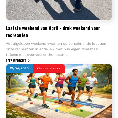
Laatste weekend van April - druk weekend voor
recreanten
Het afgelopen weekend kwamen op verschillende locaties
onze recreanten in actie, elk met hun eigen doel maar
telkens met evenveel enthousiasme.
LEES BERICHT
19
/
04
/
2026
Geplaatst door