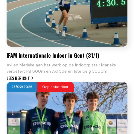
IFAM Internationale Indoor in Gent (31/1)
Axl en Marieke aan het werk op de indoorpiste : Marieke
verbetert PB 800m en Axl 5de en 1ste belg 3000m
LEES BERICHT
23
/
02
/
2026
Geplaatst door