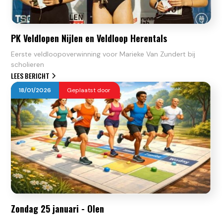
PK Veldlopen Nijlen en Veldloop Herentals
Eerste veldloopoverwinning voor Marieke Van Zundert bij
scholieren
LEES BERICHT
18
/
01
/
2026
Geplaatst door
Zondag 25 januari - Olen