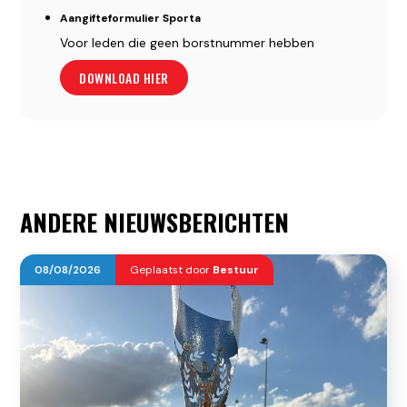
Aangifteformulier Sporta
Voor leden die geen borstnummer hebben
DOWNLOAD HIER
ANDERE NIEUWSBERICHTEN
08
/
08
/
2026
Geplaatst door
Bestuur