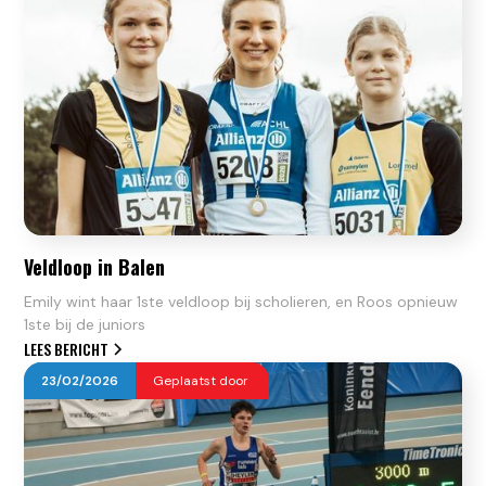
Veldloop in Balen
Emily wint haar 1ste veldloop bij scholieren, en Roos opnieuw
1ste bij de juniors
LEES BERICHT
23
/
02
/
2026
Geplaatst door