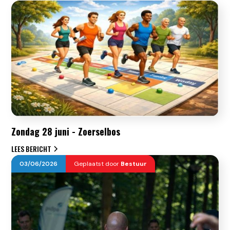
Zondag 28 juni - Zoerselbos
LEES BERICHT
03
/
06
/
2026
Geplaatst door
Bestuur