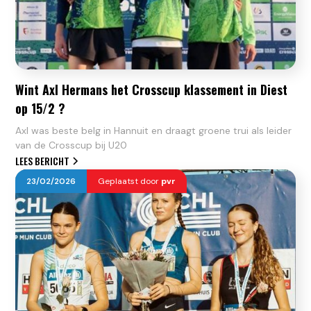
Wint Axl Hermans het Crosscup klassement in Diest
op 15/2 ?
Axl was beste belg in Hannuit en draagt groene trui als leider
van de Crosscup bij U20
LEES BERICHT
23
/
02
/
2026
Geplaatst door
pvr