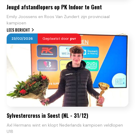
Jeugd afstandlopers op PK Indoor te Gent
Emily Joossens en Roos Van Zundert zijn provinciaal
kampioen
LEES BERICHT
23
/
02
/
2026
Geplaatst door
pvr
Sylvestercross in Soest (NL - 31/12)
Axl Hermans wint en klopt Nederlands kampioen veldlopen
U18