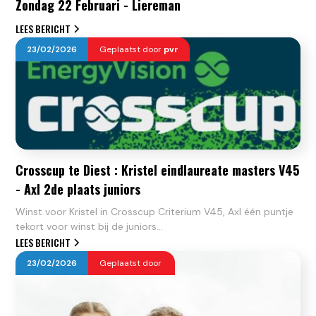
Zondag 22 Februari - Liereman
LEES BERICHT
23
/
02
/
2026
Geplaatst door
pvr
Crosscup te Diest : Kristel eindlaureate masters V45
- Axl 2de plaats juniors
Winst voor Kristel in Crosscup Criterium V45, Axl één puntje
tekort voor winst bij de juniors...
LEES BERICHT
23
/
02
/
2026
Geplaatst door