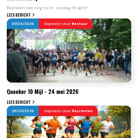
Bestellen kan nog t.e.m. zondag 19 april !
LEES BERICHT
01
/
04
/
2026
Geplaatst door
Bestuur
Quooker 10 Mijl - 24 mei 2026
LEES BERICHT
26
/
03
/
2026
Geplaatst door
Recrenten