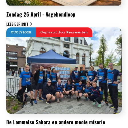
Zondag 26 April - Vagebondloop
LEES BERICHT
01
/
07
/
2026
Geplaatst door
Recreanten
De Lommelse Sahara en andere mooie miserie