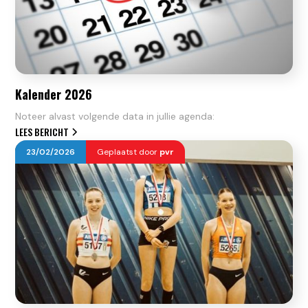
Kalender 2026
Noteer alvast volgende data in jullie agenda:
LEES BERICHT
23
/
02
/
2026
Geplaatst door
pvr