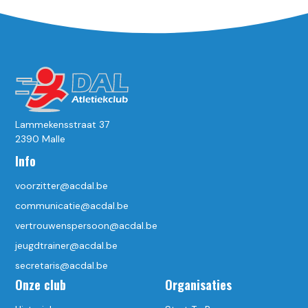
Lammekensstraat 37
2390 Malle
Info
voorzitter@acdal.be
communicatie@acdal.be
vertrouwenspersoon@acdal.be
jeugdtrainer@acdal.be
secretaris@acdal.be
Onze club
Organisaties