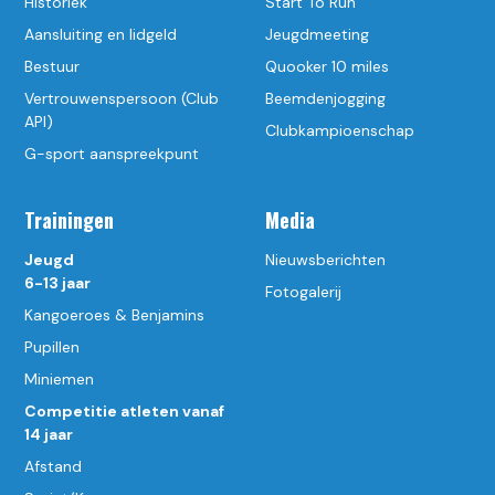
Historiek
Start To Run
Aansluiting en lidgeld
Jeugdmeeting
Bestuur
Quooker 10 miles
Vertrouwenspersoon (Club
Beemdenjogging
API)
Clubkampioenschap
G-sport aanspreekpunt
Trainingen
Media
Jeugd
Nieuwsberichten
6-13 jaar
Fotogalerij
Kangoeroes & Benjamins
Pupillen
Miniemen
Competitie atleten vanaf
14 jaar
Afstand