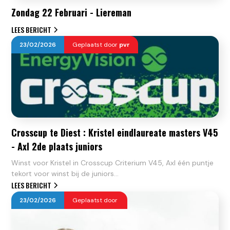
Zondag 22 Februari - Liereman
LEES BERICHT
23
/
02
/
2026
Geplaatst door
pvr
Crosscup te Diest : Kristel eindlaureate masters V45
- Axl 2de plaats juniors
Winst voor Kristel in Crosscup Criterium V45, Axl één puntje
tekort voor winst bij de juniors...
LEES BERICHT
23
/
02
/
2026
Geplaatst door