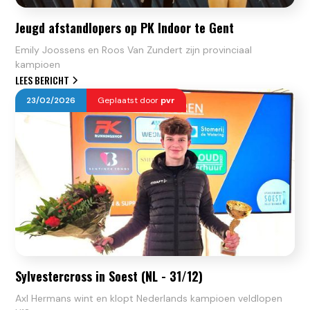
Jeugd afstandlopers op PK Indoor te Gent
Emily Joossens en Roos Van Zundert zijn provinciaal
kampioen
LEES BERICHT
23
/
02
/
2026
Geplaatst door
pvr
Sylvestercross in Soest (NL - 31/12)
Axl Hermans wint en klopt Nederlands kampioen veldlopen