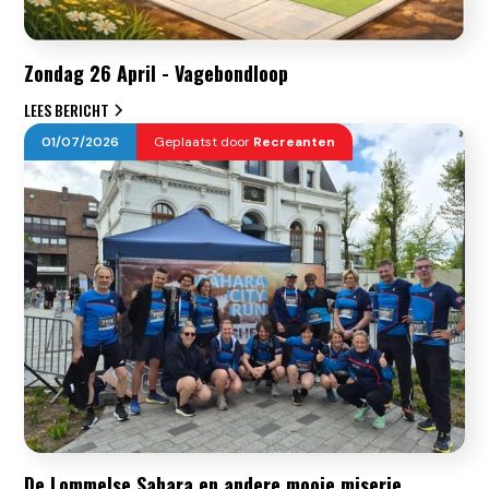
Zondag 26 April - Vagebondloop
LEES BERICHT
01
/
07
/
2026
Geplaatst door
Recreanten
De Lommelse Sahara en andere mooie miserie