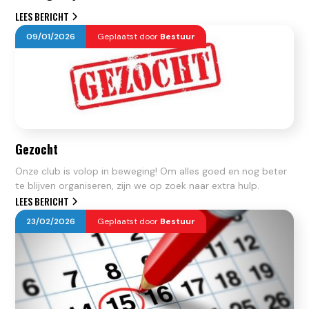
LEES BERICHT
09
/
01
/
2026
Geplaatst door
Bestuur
Gezocht
Onze club is volop in beweging! Om alles goed en nog beter
te blijven organiseren, zijn we op zoek naar extra hulp.
LEES BERICHT
23
/
02
/
2026
Geplaatst door
Bestuur