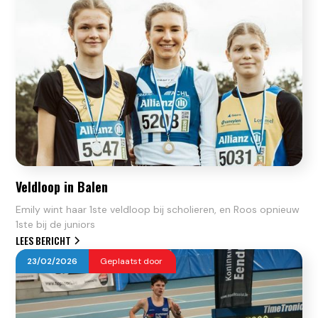
Veldloop in Balen
Emily wint haar 1ste veldloop bij scholieren, en Roos opnieuw
1ste bij de juniors
LEES BERICHT
23
/
02
/
2026
Geplaatst door