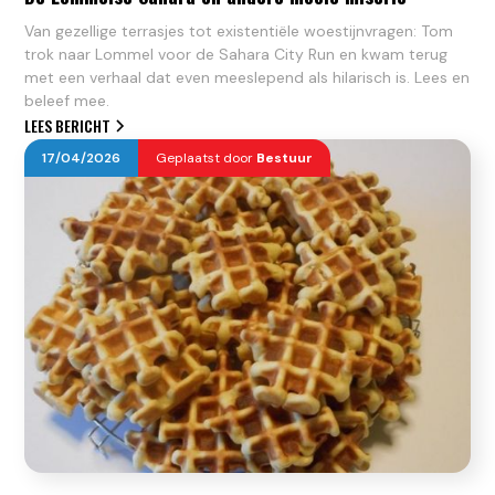
Van gezellige terrasjes tot existentiële woestijnvragen: Tom
trok naar Lommel voor de Sahara City Run en kwam terug
met een verhaal dat even meeslepend als hilarisch is. Lees en
beleef mee.
LEES BERICHT
17
/
04
/
2026
Geplaatst door
Bestuur