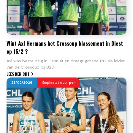
Wint Axl Hermans het Crosscup klassement in Diest
op 15/2 ?
Axl was beste belg in Hannuit en draagt groene trui als leider
van de Crosscup bij U20
LEES BERICHT
23
/
02
/
2026
Geplaatst door
pvr