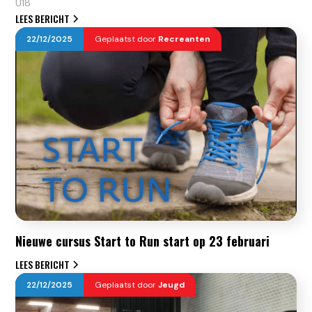
U18
LEES BERICHT
22
/
12
/
2025
Geplaatst door
Recreanten
Nieuwe cursus Start to Run start op 23 februari
LEES BERICHT
22
/
12
/
2025
Geplaatst door
Jeugd