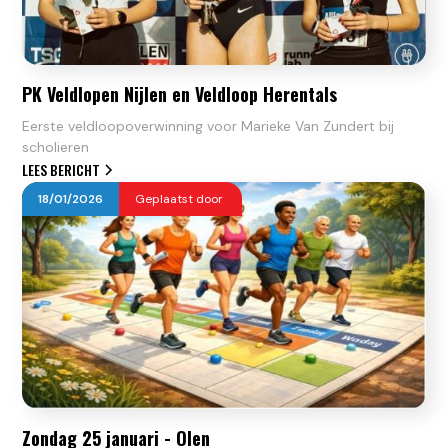
PK Veldlopen Nijlen en Veldloop Herentals
Eerste veldloopoverwinning voor Marieke Van Zundert bij
scholieren
LEES BERICHT
18
/
01
/
2026
Geplaatst door
Zondag 25 januari - Olen