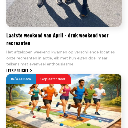
Laatste weekend van April - druk weekend voor
recreanten
Het afgelopen weekend kwamen op verschillende locaties
onze recreanten in actie, elk met hun eigen doel maar
telkens met evenveel enthousiasme.
LEES BERICHT
19
/
04
/
2026
Geplaatst door