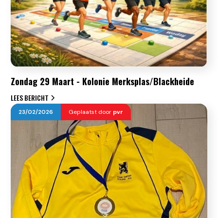
Zondag 29 Maart - Kolonie Merksplas/Blackheide
LEES BERICHT
23
/
02
/
2026
Geplaatst door
pvr