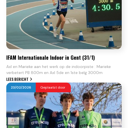
IFAM Internationale Indoor in Gent (31/1)
Axl en Marieke aan het werk op de indoorpiste : Marieke
verbetert PB 800m en Axl 5de en 1ste belg 3000m
LEES BERICHT
23
/
02
/
2026
Geplaatst door