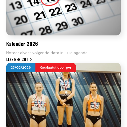
Kalender 2026
Noteer alvast volgende data in jullie agenda:
LEES BERICHT
23
/
02
/
2026
Geplaatst door
pvr