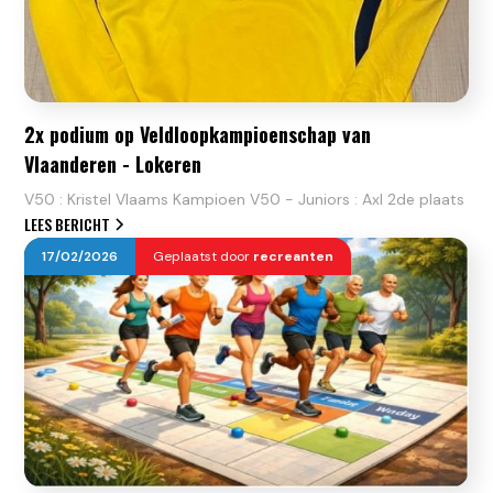
2x podium op Veldloopkampioenschap van
Vlaanderen - Lokeren
V50 : Kristel Vlaams Kampioen V50 - Juniors : Axl 2de plaats
LEES BERICHT
17
/
02
/
2026
Geplaatst door
recreanten