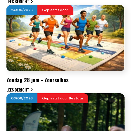
LEES BERICHT
24
/
06
/
2026
Geplaatst door
Zondag 28 juni - Zoerselbos
LEES BERICHT
03
/
06
/
2026
Geplaatst door
Bestuur