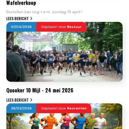
Wafelverkoop
Bestellen kan nog t.e.m. zondag 19 april !
LEES BERICHT
01
/
04
/
2026
Geplaatst door
Bestuur
Quooker 10 Mijl - 24 mei 2026
LEES BERICHT
26
/
03
/
2026
Geplaatst door
Recrenten