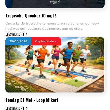
Tropische Quooker 10 mijl !
Ondanks de tropische temperaturen verschenen opnieuw
heel wat enthousiaste deelnemers aan de start.
LEES BERICHT
29
/
05
/
2026
Geplaatst door
Zondag 31 Mei - Loop Mikerf
LEES BERICHT