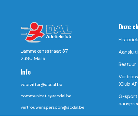
Onze cl
Historie
Lammekensstraat 37
Aansluiti
2390 Malle
Bestuur
Info
Vertrou
(Club AP
voorzitter@acdal.be
communicatie@acdal.be
G-sport
aanspre
vertrouwenspersoon@acdal.be
jeugdtrainer@acdal.be
secretaris@acdal.be