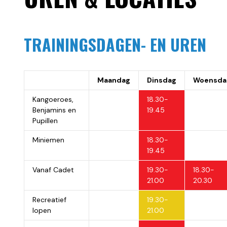
TRAININGSDAGEN- EN UREN
Maandag
Dinsdag
Woensda
Kangoeroes,
18.30-
Benjamins en
19.45
Pupillen
Miniemen
18.30-
19.45
Vanaf Cadet
19.30-
18.30-
21.00
20.30
Recreatief
19.30-
lopen
21.00