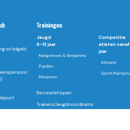
ub
Trainingen
k
Jeugd
Competitie
6-13 jaar
atleten vanaf
ng en lidgeld
jaar
Kangoeroes & Benjamins
Afstand
Pupillen
wenspersoon
Sprint/Kampn
Miniemen
I)
Recreatief lopen
ekpunt
Trainers/Jeugdcoördinator
Trainingsuren en locaties