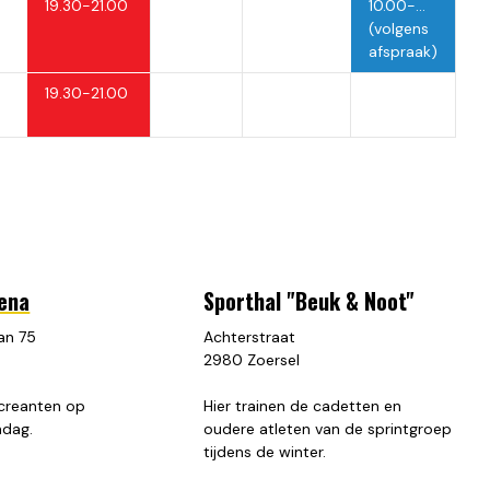
19.30-21.00
10.00-...
(volgens
afspraak)
19.30-21.00
rena
Sporthal "Beuk & Noot"
an 75
Achterstraat
2980 Zoersel
ecreanten op
Hier trainen de cadetten en
ndag.
oudere atleten van de sprintgroep
tijdens de winter.