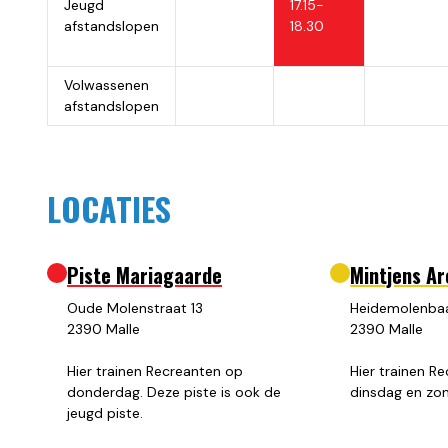
Jeugd
17.15-
afstandslopen
18.30
Volwassenen
afstandslopen
LOCATIES
Piste Mariagaarde
Mintjens A
Oude Molenstraat 13
Heidemolenba
2390 Malle
2390 Malle
Hier trainen Recreanten op
Hier trainen R
donderdag. Deze piste is ook de
dinsdag en zo
jeugd piste.