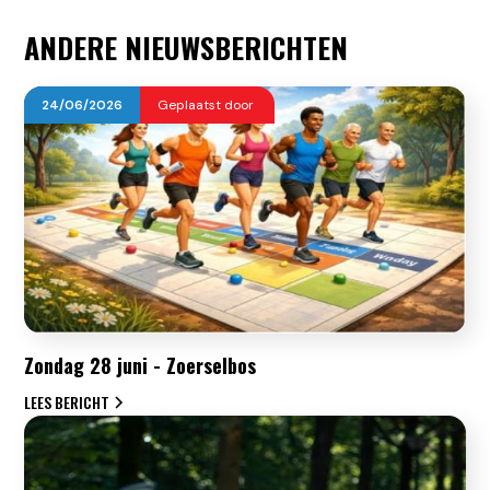
ANDERE NIEUWSBERICHTEN
24
/
06
/
2026
Geplaatst door
Zondag 28 juni - Zoerselbos
LEES BERICHT