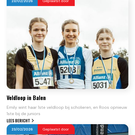
23
/
02
/
2026
Geplaatst door
Veldloop in Balen
Emily wint haar 1ste veldloop bij scholieren, en Roos opnieuw
1ste bij de juniors
LEES BERICHT
23
/
02
/
2026
Geplaatst door