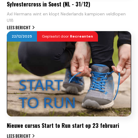
Sylvestercross in Soest (NL - 31/12)
Axl Hermans wint en klopt Nederlands kampioen veldlopen
U18
LEES BERICHT
22
/
12
/
2025
Geplaatst door
Recreanten
Nieuwe cursus Start to Run start op 23 februari
LEES BERICHT