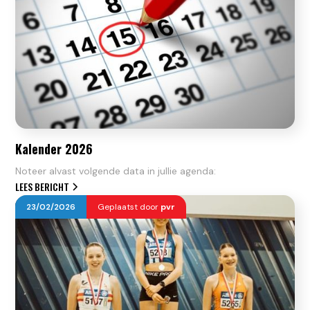
Kalender 2026
Noteer alvast volgende data in jullie agenda:
LEES BERICHT
23
/
02
/
2026
Geplaatst door
pvr