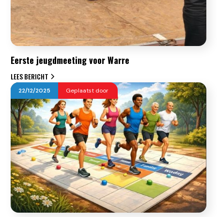
Eerste jeugdmeeting voor Warre
LEES BERICHT
22
/
12
/
2025
Geplaatst door