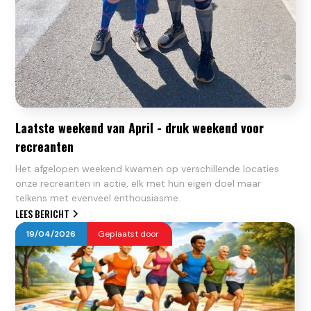
Laatste weekend van April - druk weekend voor
recreanten
Het afgelopen weekend kwamen op verschillende locaties
onze recreanten in actie, elk met hun eigen doel maar
telkens met evenveel enthousiasme.
LEES BERICHT
19
/
04
/
2026
Geplaatst door