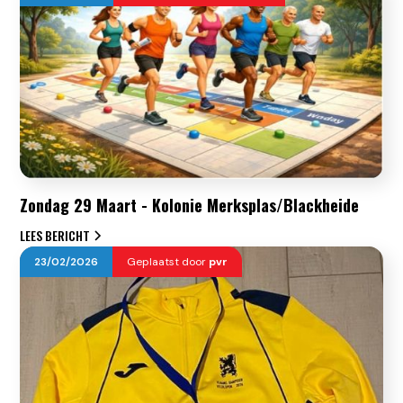
Zondag 29 Maart - Kolonie Merksplas/Blackheide
LEES BERICHT
23
/
02
/
2026
Geplaatst door
pvr