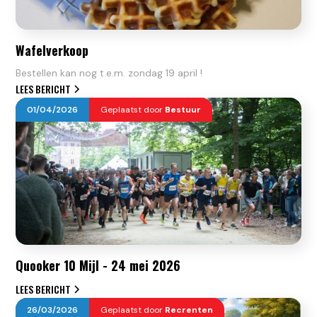
Wafelverkoop
Bestellen kan nog t.e.m. zondag 19 april !
LEES BERICHT
01
/
04
/
2026
Geplaatst door
Bestuur
Quooker 10 Mijl - 24 mei 2026
LEES BERICHT
26
/
03
/
2026
Geplaatst door
Recrenten