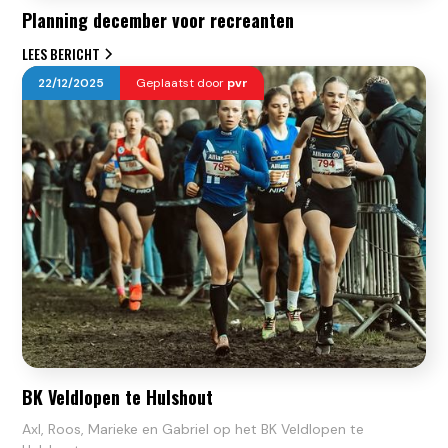
Planning december voor recreanten
LEES BERICHT
22
/
12
/
2025
Geplaatst door
pvr
BK Veldlopen te Hulshout
Axl, Roos, Marieke en Gabriel op het BK Veldlopen te