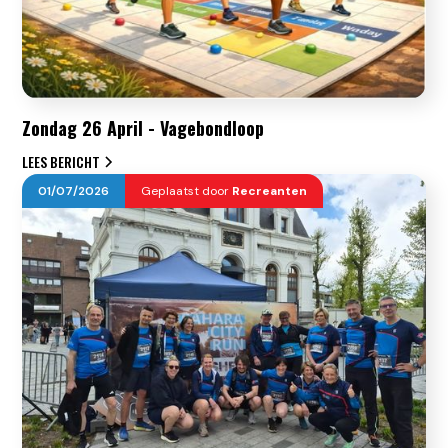
Zondag 26 April - Vagebondloop
LEES BERICHT
01
/
07
/
2026
Geplaatst door
Recreanten