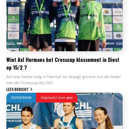
Wint Axl Hermans het Crosscup klassement in Diest
op 15/2 ?
Axl was beste belg in Hannuit en draagt groene trui als leider
van de Crosscup bij U20
LEES BERICHT
23
/
02
/
2026
Geplaatst door
pvr