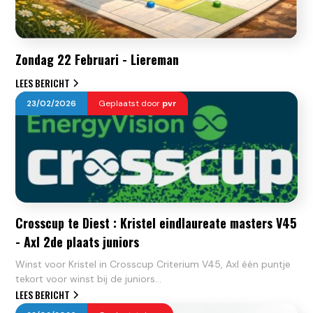
Zondag 22 Februari - Liereman
LEES BERICHT
23
/
02
/
2026
Geplaatst door
pvr
Crosscup te Diest : Kristel eindlaureate masters V45
- Axl 2de plaats juniors
Winst voor Kristel in Crosscup Criterium V45, Axl één puntje
tekort voor winst bij de juniors...
LEES BERICHT