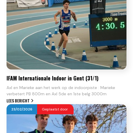
IFAM Internationale Indoor in Gent (31/1)
Axl en Marieke aan het werk op de indoorpiste : Marieke
verbetert PB 800m en Axl 5de en 1ste belg 3000m
LEES BERICHT
23
/
02
/
2026
Geplaatst door