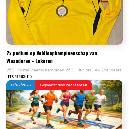
2x podium op Veldloopkampioenschap van
Vlaanderen - Lokeren
V50 : Kristel Vlaams Kampioen V50 - Juniors : Axl 2de plaats
LEES BERICHT
17
/
02
/
2026
Geplaatst door
recreanten