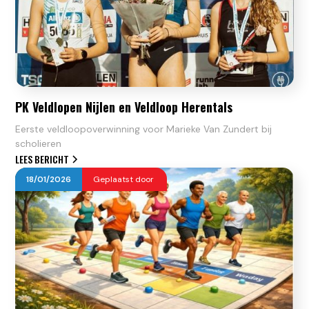
PK Veldlopen Nijlen en Veldloop Herentals
Eerste veldloopoverwinning voor Marieke Van Zundert bij
scholieren
LEES BERICHT
18
/
01
/
2026
Geplaatst door