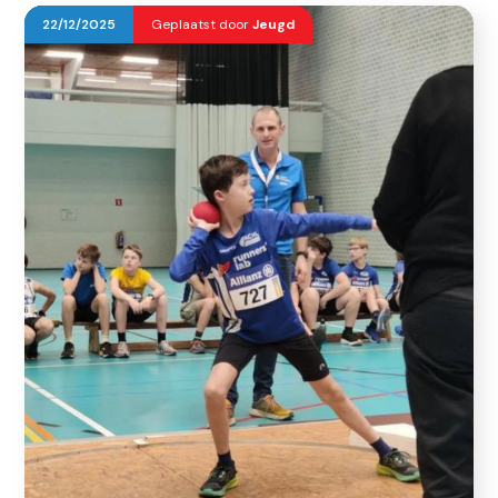
22
/
12
/
2025
Geplaatst door
Jeugd