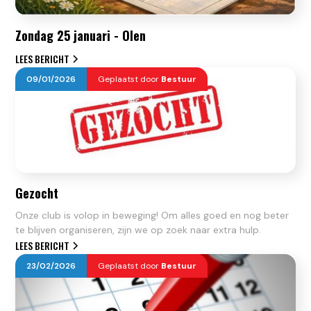
Zondag 25 januari - Olen
LEES BERICHT
09
/
01
/
2026
Geplaatst door
Bestuur
Gezocht
Onze club is volop in beweging! Om alles goed en nog beter
te blijven organiseren, zijn we op zoek naar extra hulp.
LEES BERICHT
23
/
02
/
2026
Geplaatst door
Bestuur