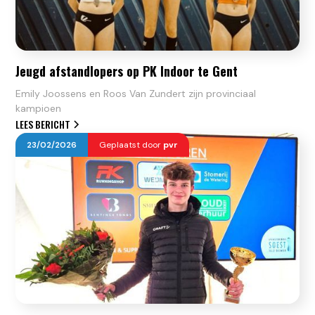
Jeugd afstandlopers op PK Indoor te Gent
Emily Joossens en Roos Van Zundert zijn provinciaal
kampioen
LEES BERICHT
23
/
02
/
2026
Geplaatst door
pvr