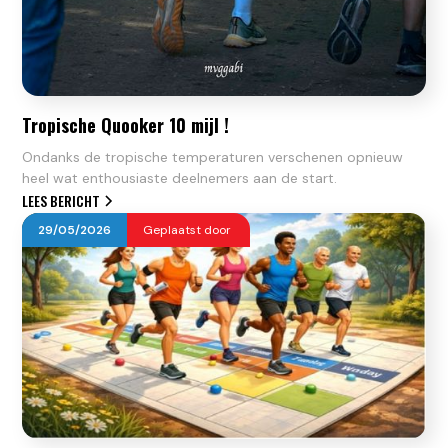
Tropische Quooker 10 mijl !
Ondanks de tropische temperaturen verschenen opnieuw
heel wat enthousiaste deelnemers aan de start.
LEES BERICHT
29
/
05
/
2026
Geplaatst door