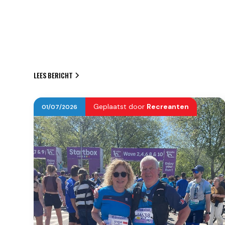
LEES BERICHT
Geplaatst door
Recreanten
01
/
07
/
2026