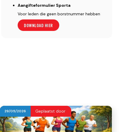
Aangifteformulier Sporta
Voor leden die geen borstnummer hebben
DOWNLOAD HIER
Geplaatst door
29
/
05
/
2026