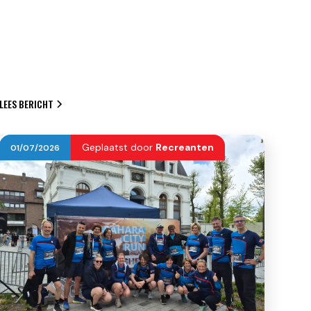
LEES BERICHT
Geplaatst door
Recreanten
01
/
07
/
2026