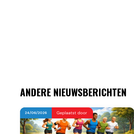
ANDERE NIEUWSBERICHTEN
Geplaatst door
24
/
06
/
2026