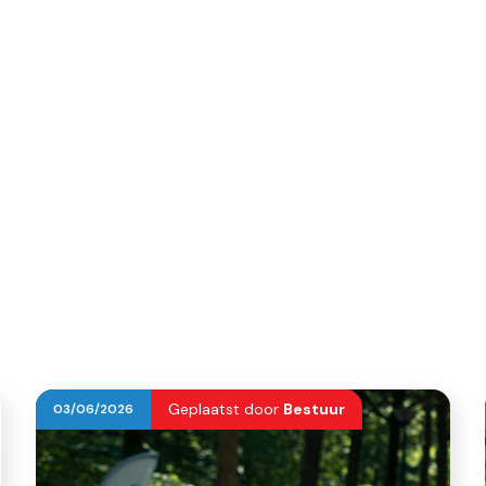
Geplaatst door
Bestuur
03
/
06
/
2026