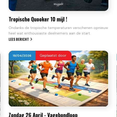
Tropische Quooker 10 mijl !
Ondanks de tropische temperaturen verschenen opnieuw
heel wat enthousiaste deelnemers aan de start.
LEES BERICHT
Geplaatst door
19
/
04
/
2026
Zondag 26 April - Vagebondloop