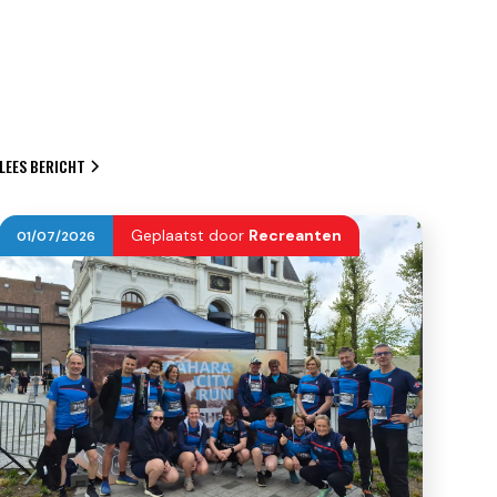
LEES BERICHT
Geplaatst door
Recreanten
01
/
07
/
2026