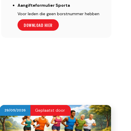
Aangifteformulier Sporta
Voor leden die geen borstnummer hebben
DOWNLOAD HIER
Geplaatst door
29
/
05
/
2026