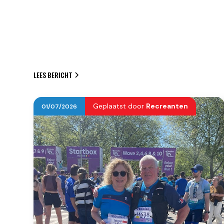
LEES BERICHT
Geplaatst door
Recreanten
01
/
07
/
2026