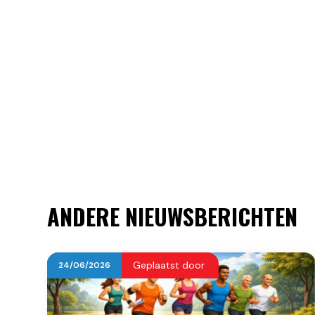
ANDERE NIEUWSBERICHTEN
Geplaatst door
24
/
06
/
2026