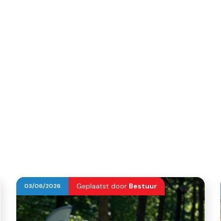
Geplaatst door
Bestuur
03
/
06
/
2026