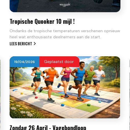
Tropische Quooker 10 mijl !
Ondanks de tropische temperaturen verschenen opnieuw
heel wat enthousiaste deelnemers aan de start.
LEES BERICHT
Geplaatst door
19
/
04
/
2026
Zondag 26 April - Vagebondloop