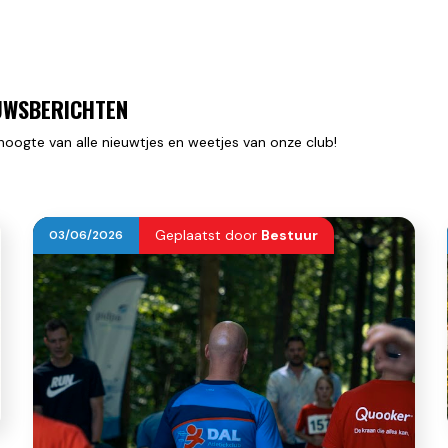
UWSBERICHTEN
hoogte van alle nieuwtjes en weetjes van onze club!
Geplaatst door
Bestuur
03
/
06
/
2026