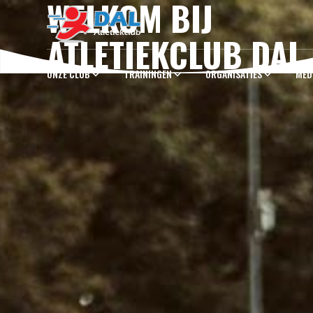
WELKOM BIJ
ATLETIEKCLUB DAL
ONZE CLUB
TRAININGEN
ORGANISATIES
MED