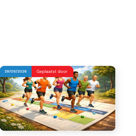
Geplaatst door
29
/
05
/
2026