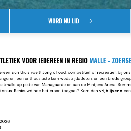
WORD NU LID
TLETIEK VOOR IEDEREEN IN REGIO
MALLE - ZOERS
reen zich thuis voelt! Jong of oud, competitief of recreatief: bij ons
ongeren, een enthousiaste kern wedstrijdatleten, en een brede groe
Westmalle op piste van Mariagaarde en aan de Mintjens Arena. Sommi
Antonius. Benieuwd hoe het eraan toegaat? Kom dan
vrijblijvend
een
 2026
6