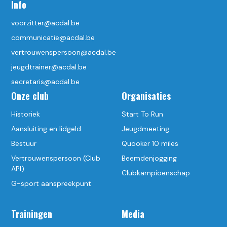
Info
voorzitter@acdal.be
communicatie@acdal.be
vertrouwenspersoon@acdal.be
jeugdtrainer@acdal.be
secretaris@acdal.be
Onze club
Organisaties
Historiek
Start To Run
Aansluiting en lidgeld
Jeugdmeeting
Bestuur
Quooker 10 miles
Vertrouwenspersoon (Club
Beemdenjogging
API)
Clubkampioenschap
G-sport aanspreekpunt
Trainingen
Media