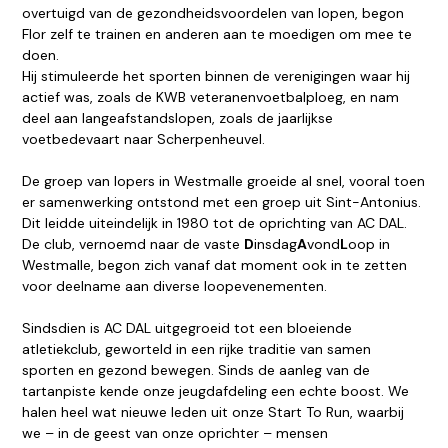
overtuigd van de gezondheidsvoordelen van lopen, begon
Flor zelf te trainen en anderen aan te moedigen om mee te
doen.
Hij stimuleerde het sporten binnen de verenigingen waar hij
actief was, zoals de KWB veteranenvoetbalploeg, en nam
deel aan langeafstandslopen, zoals de jaarlijkse
voetbedevaart naar Scherpenheuvel.
De groep van lopers in Westmalle groeide al snel, vooral toen
er samenwerking ontstond met een groep uit Sint-Antonius.
Dit leidde uiteindelijk in 1980 tot de oprichting van AC DAL.
De club, vernoemd naar de vaste
D
insdag
A
vond
L
oop in
Westmalle, begon zich vanaf dat moment ook in te zetten
voor deelname aan diverse loopevenementen.
Sindsdien is AC DAL uitgegroeid tot een bloeiende
atletiekclub, geworteld in een rijke traditie van samen
sporten en gezond bewegen. Sinds de aanleg van de
tartanpiste kende onze jeugdafdeling een echte boost. We
halen heel wat nieuwe leden uit onze Start To Run, waarbij
we – in de geest van onze oprichter – mensen