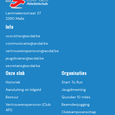
Lammekensstraat 37
2390 Malle
Info
voorzitter@acdal.be
communicatie@acdal.be
vertrouwenspersoon@acdal.be
jeugdtrainer@acdal.be
secretaris@acdal.be
Onze club
Organisaties
Historiek
Start To Run
Aansluiting en lidgeld
Jeugdmeeting
Bestuur
Quooker 10 miles
Vertrouwenspersoon (Club
Beemdenjogging
API)
Clubkampioenschap