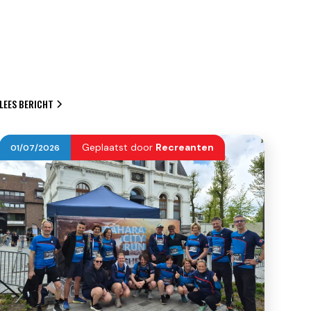
LEES BERICHT
Geplaatst door
Recreanten
01
/
07
/
2026