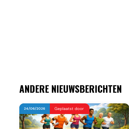
ANDERE NIEUWSBERICHTEN
Geplaatst door
24
/
06
/
2026