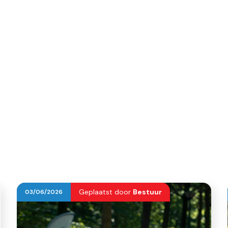
Geplaatst door
Bestuur
03
/
06
/
2026