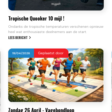
Tropische Quooker 10 mijl !
Ondanks de tropische temperaturen verschenen opnieuw
heel wat enthousiaste deelnemers aan de start.
LEES BERICHT
Geplaatst door
19
/
04
/
2026
Zondag 26 April - Vagebondloop