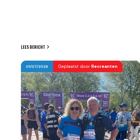
LEES BERICHT
Geplaatst door
Recreanten
01
/
07
/
2026