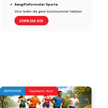
Aangifteformulier Sporta
Voor leden die geen borstnummer hebben
DOWNLOAD HIER
Geplaatst door
29
/
05
/
2026