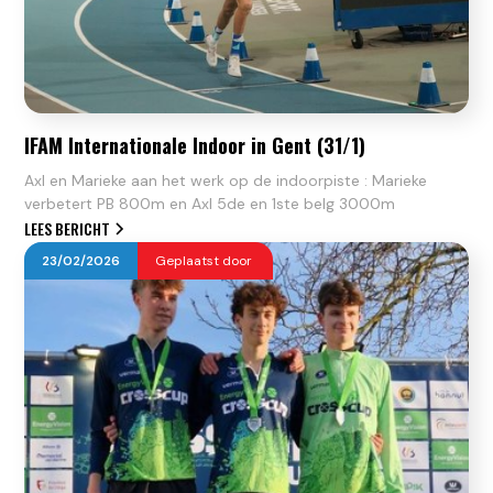
IFAM Internationale Indoor in Gent (31/1)
Axl en Marieke aan het werk op de indoorpiste : Marieke
verbetert PB 800m en Axl 5de en 1ste belg 3000m
LEES BERICHT
23
/
02
/
2026
Geplaatst door