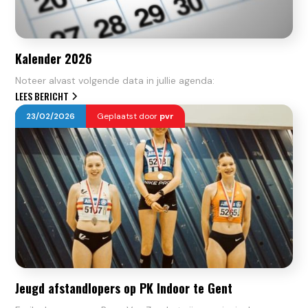
Kalender 2026
Noteer alvast volgende data in jullie agenda:
LEES BERICHT
23
/
02
/
2026
Geplaatst door
pvr
Jeugd afstandlopers op PK Indoor te Gent