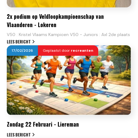
2x podium op Veldloopkampioenschap van
Vlaanderen - Lokeren
V50 : Kristel Vlaams Kampioen V50 - Juniors : Axl 2de plaats
LEES BERICHT
17
/
02
/
2026
Geplaatst door
recreanten
Zondag 22 Februari - Liereman
LEES BERICHT