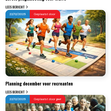
LEES BERICHT
22
/
12
/
2025
Geplaatst door
Planning december voor recreanten
LEES BERICHT
22
/
12
/
2025
Geplaatst door
pvr