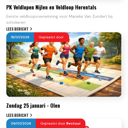
PK Veldlopen Nijlen en Veldloop Herentals
Eerste veldloopoverwinning voor Marieke Van Zundert bij
scholieren
LEES BERICHT
18
/
01
/
2026
Geplaatst door
Zondag 25 januari - Olen
LEES BERICHT
09
/
01
/
2026
Geplaatst door
Bestuur