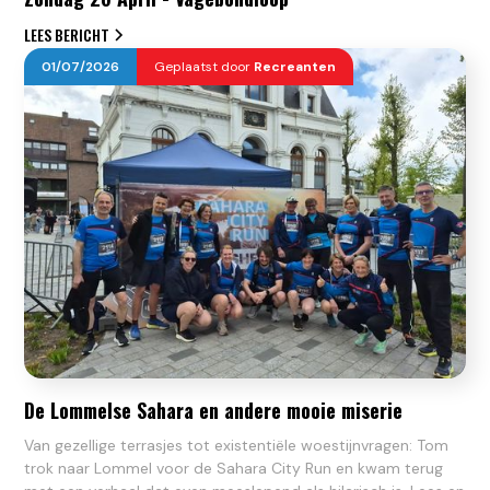
LEES BERICHT
01
/
07
/
2026
Geplaatst door
Recreanten
De Lommelse Sahara en andere mooie miserie
Van gezellige terrasjes tot existentiële woestijnvragen: Tom
trok naar Lommel voor de Sahara City Run en kwam terug