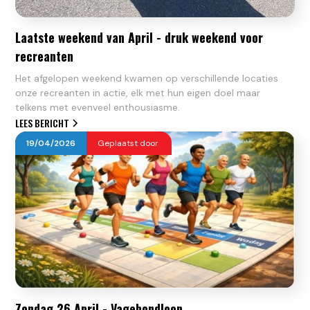
Laatste weekend van April - druk weekend voor
recreanten
Het afgelopen weekend kwamen op verschillende locaties
onze recreanten in actie, elk met hun eigen doel maar
telkens met evenveel enthousiasme.
LEES BERICHT
19
/
04
/
2026
Geplaatst door
Zondag 26 April - Vagebondloop