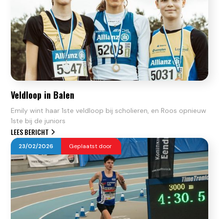
Veldloop in Balen
Emily wint haar 1ste veldloop bij scholieren, en Roos opnieuw
1ste bij de juniors
LEES BERICHT
23
/
02
/
2026
Geplaatst door