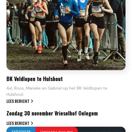
BK Veldlopen te Hulshout
Axl, Roos, Marieke en Gabriel op het BK Veldlopen te
Hulshout
LEES BERICHT
27
/
11
/
2025
Geplaatst door
Zondag 30 november Vrieselhof Oelegem
LEES BERICHT
22
/
12
/
2025
Geplaatst door
pvr