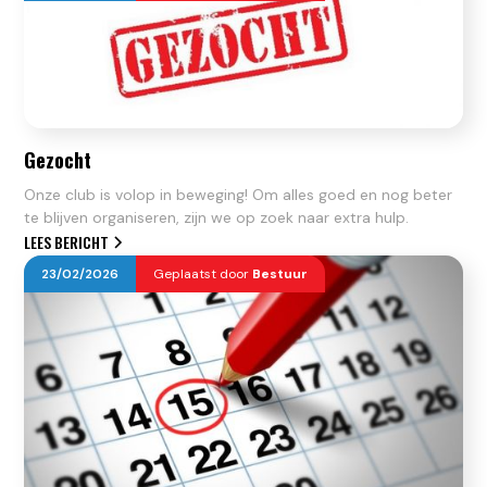
Gezocht
Onze club is volop in beweging! Om alles goed en nog beter
te blijven organiseren, zijn we op zoek naar extra hulp.
LEES BERICHT
23
/
02
/
2026
Geplaatst door
Bestuur