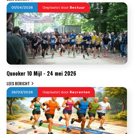
01
/
04
/
2026
Geplaatst door
Bestuur
Quooker 10 Mijl - 24 mei 2026
LEES BERICHT
26
/
03
/
2026
Geplaatst door
Recrenten