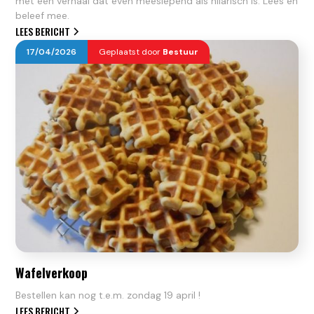
met een verhaal dat even meeslepend als hilarisch is. Lees en
beleef mee.
LEES BERICHT
17
/
04
/
2026
Geplaatst door
Bestuur
Wafelverkoop
Bestellen kan nog t.e.m. zondag 19 april !
LEES BERICHT