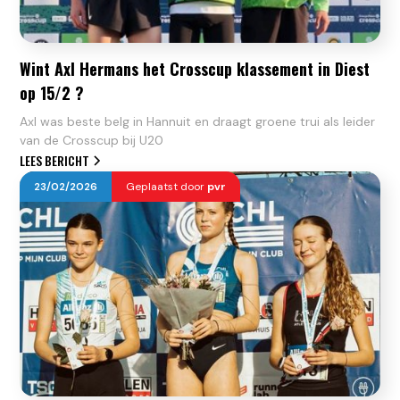
Wint Axl Hermans het Crosscup klassement in Diest
op 15/2 ?
Axl was beste belg in Hannuit en draagt groene trui als leider
van de Crosscup bij U20
LEES BERICHT
23
/
02
/
2026
Geplaatst door
pvr