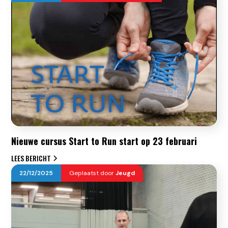
Nieuwe cursus Start to Run start op 23 februari
LEES BERICHT
22
/
12
/
2025
Geplaatst door
Jeugd