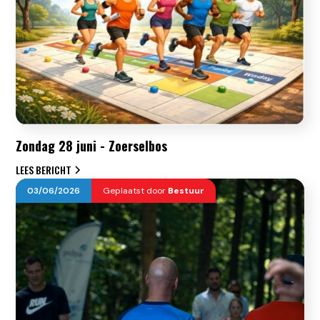
Zondag 28 juni - Zoerselbos
LEES BERICHT
03
/
06
/
2026
Geplaatst door
Bestuur