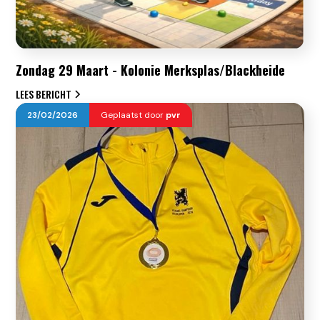
Zondag 29 Maart - Kolonie Merksplas/Blackheide
LEES BERICHT
23
/
02
/
2026
Geplaatst door
pvr