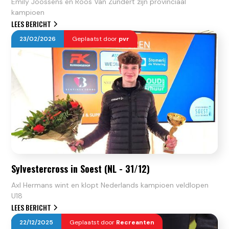
Emily Joossens en Roos Van Zundert zijn provinciaal
kampioen
LEES BERICHT
23
/
02
/
2026
Geplaatst door
pvr
Sylvestercross in Soest (NL - 31/12)
Axl Hermans wint en klopt Nederlands kampioen veldlopen
U18
LEES BERICHT
22
/
12
/
2025
Geplaatst door
Recreanten