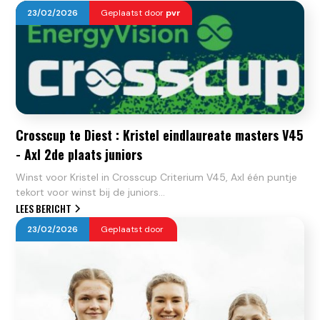
23
/
02
/
2026
Geplaatst door
pvr
Crosscup te Diest : Kristel eindlaureate masters V45
- Axl 2de plaats juniors
Winst voor Kristel in Crosscup Criterium V45, Axl één puntje
tekort voor winst bij de juniors...
LEES BERICHT
23
/
02
/
2026
Geplaatst door