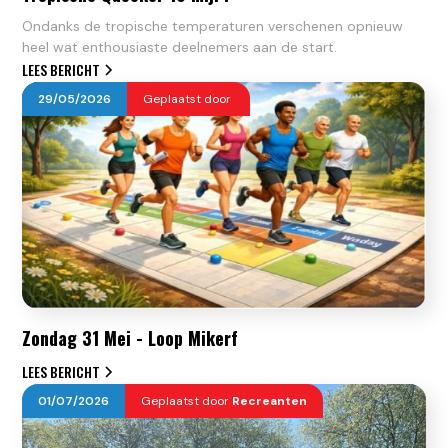
Ondanks de tropische temperaturen verschenen opnieuw
heel wat enthousiaste deelnemers aan de start.
LEES BERICHT
29
/
05
/
2026
Geplaatst door
Zondag 31 Mei - Loop Mikerf
LEES BERICHT
01
/
07
/
2026
Geplaatst door
Recreanten