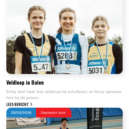
Veldloop in Balen
Emily wint haar 1ste veldloop bij scholieren, en Roos opnieuw
1ste bij de juniors
LEES BERICHT
23
/
02
/
2026
Geplaatst door