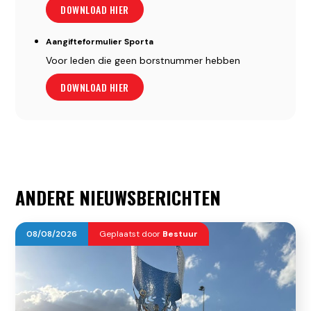
DOWNLOAD HIER
Aangifteformulier Sporta
Voor leden die geen borstnummer hebben
DOWNLOAD HIER
ANDERE NIEUWSBERICHTEN
08
/
08
/
2026
Geplaatst door
Bestuur