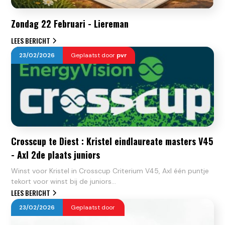
Zondag 22 Februari - Liereman
LEES BERICHT
23
/
02
/
2026
Geplaatst door
pvr
Crosscup te Diest : Kristel eindlaureate masters V45
- Axl 2de plaats juniors
Winst voor Kristel in Crosscup Criterium V45, Axl één puntje
tekort voor winst bij de juniors...
LEES BERICHT
23
/
02
/
2026
Geplaatst door