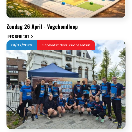
Zondag 26 April - Vagebondloop
LEES BERICHT
01
/
07
/
2026
Geplaatst door
Recreanten