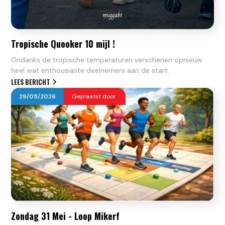
Tropische Quooker 10 mijl !
Ondanks de tropische temperaturen verschenen opnieuw
heel wat enthousiaste deelnemers aan de start.
LEES BERICHT
29
/
05
/
2026
Geplaatst door
Zondag 31 Mei - Loop Mikerf