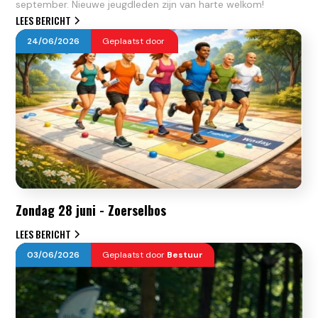
september. Nieuwe jeugdleden zijn van harte welkom!
LEES BERICHT
24
/
06
/
2026
Geplaatst door
Zondag 28 juni - Zoerselbos
LEES BERICHT
03
/
06
/
2026
Geplaatst door
Bestuur