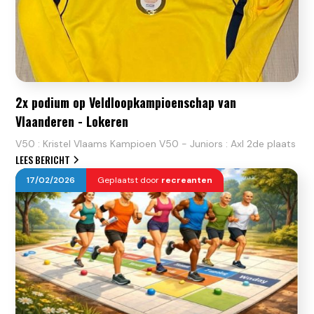
2x podium op Veldloopkampioenschap van
Vlaanderen - Lokeren
V50 : Kristel Vlaams Kampioen V50 - Juniors : Axl 2de plaats
LEES BERICHT
17
/
02
/
2026
Geplaatst door
recreanten