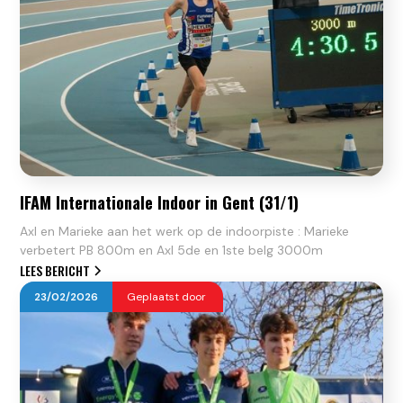
IFAM Internationale Indoor in Gent (31/1)
Axl en Marieke aan het werk op de indoorpiste : Marieke
verbetert PB 800m en Axl 5de en 1ste belg 3000m
LEES BERICHT
23
/
02
/
2026
Geplaatst door