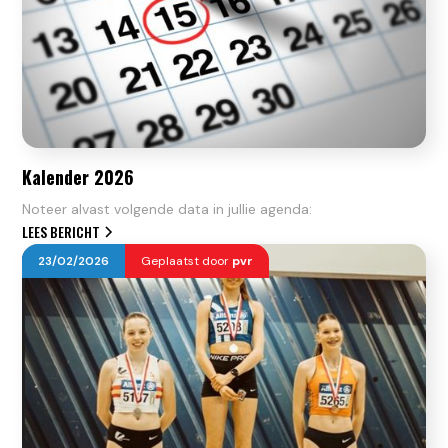
Kalender 2026
Noteer alvast volgende data in jullie agenda:
LEES BERICHT
23
/
02
/
2026
Geplaatst door
pvr