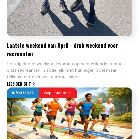
Laatste weekend van April - druk weekend voor
recreanten
Het afgelopen weekend kwamen op verschillende locaties
onze recreanten in actie, elk met hun eigen doel maar
telkens met evenveel enthousiasme.
LEES BERICHT
19
/
04
/
2026
Geplaatst door