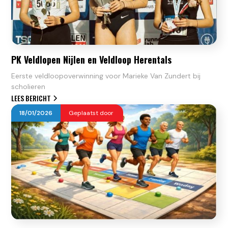
PK Veldlopen Nijlen en Veldloop Herentals
Eerste veldloopoverwinning voor Marieke Van Zundert bij
scholieren
LEES BERICHT
18
/
01
/
2026
Geplaatst door