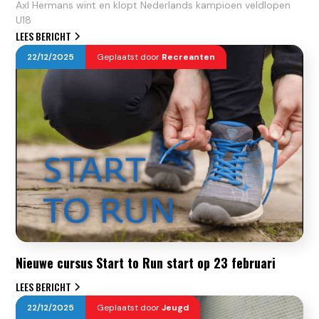
Axl Hermans wint en klopt Nederlands kampioen veldlopen
U18
LEES BERICHT
22
/
12
/
2025
Geplaatst door
Recreanten
Nieuwe cursus Start to Run start op 23 februari
LEES BERICHT
22
/
12
/
2025
Geplaatst door
Jeugd