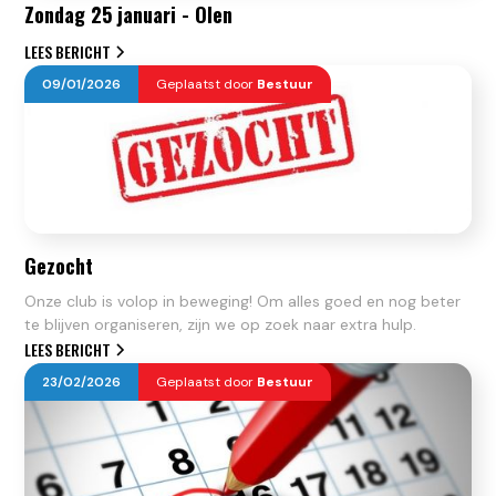
Zondag 25 januari - Olen
LEES BERICHT
09
/
01
/
2026
Geplaatst door
Bestuur
Gezocht
Onze club is volop in beweging! Om alles goed en nog beter
te blijven organiseren, zijn we op zoek naar extra hulp.
LEES BERICHT
23
/
02
/
2026
Geplaatst door
Bestuur