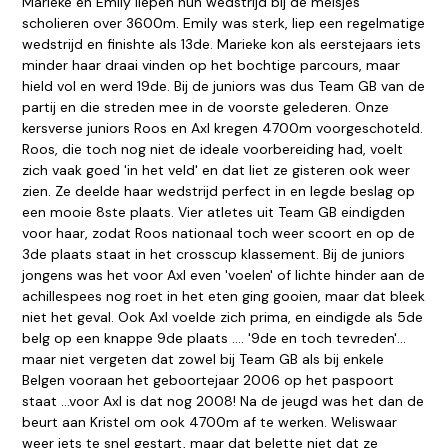
Marieke en Emily liepen hun wedstrijd bij de meisjes
scholieren over 3600m. Emily was sterk, liep een regelmatige
wedstrijd en finishte als 13de. Marieke kon als eerstejaars iets
minder haar draai vinden op het bochtige parcours, maar
hield vol en werd 19de. Bij de juniors was dus Team GB van de
partij en die streden mee in de voorste gelederen. Onze
kersverse juniors Roos en Axl kregen 4700m voorgeschoteld.
Roos, die toch nog niet de ideale voorbereiding had, voelt
zich vaak goed 'in het veld' en dat liet ze gisteren ook weer
zien. Ze deelde haar wedstrijd perfect in en legde beslag op
een mooie 8ste plaats. Vier atletes uit Team GB eindigden
voor haar, zodat Roos nationaal toch weer scoort en op de
3de plaats staat in het crosscup klassement. Bij de juniors
jongens was het voor Axl even 'voelen' of lichte hinder aan de
achillespees nog roet in het eten ging gooien, maar dat bleek
niet het geval. Ook Axl voelde zich prima, en eindigde als 5de
belg op een knappe 9de plaats .... '9de en toch tevreden'...
maar niet vergeten dat zowel bij Team GB als bij enkele
Belgen vooraan het geboortejaar 2006 op het paspoort
staat ...voor Axl is dat nog 2008! Na de jeugd was het dan de
beurt aan Kristel om ook 4700m af te werken. Weliswaar
weer iets te snel gestart, maar dat belette niet dat ze