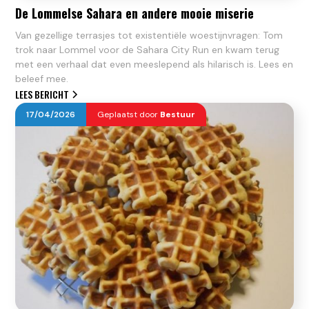
De Lommelse Sahara en andere mooie miserie
Van gezellige terrasjes tot existentiële woestijnvragen: Tom
trok naar Lommel voor de Sahara City Run en kwam terug
met een verhaal dat even meeslepend als hilarisch is. Lees en
beleef mee.
LEES BERICHT
17
/
04
/
2026
Geplaatst door
Bestuur