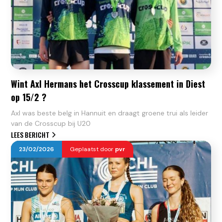
Wint Axl Hermans het Crosscup klassement in Diest
op 15/2 ?
Axl was beste belg in Hannuit en draagt groene trui als leider
van de Crosscup bij U20
LEES BERICHT
23
/
02
/
2026
Geplaatst door
pvr