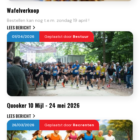
Wafelverkoop
Bestellen kan nog t.e.m. zondag 19 april !
LEES BERICHT
01
/
04
/
2026
Geplaatst door
Bestuur
Quooker 10 Mijl - 24 mei 2026
LEES BERICHT
26
/
03
/
2026
Geplaatst door
Recrenten