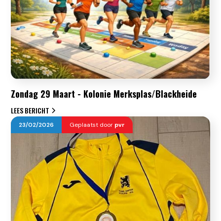
Zondag 29 Maart - Kolonie Merksplas/Blackheide
LEES BERICHT
23
/
02
/
2026
Geplaatst door
pvr