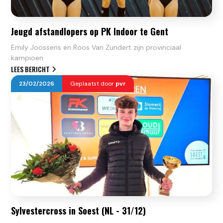
Jeugd afstandlopers op PK Indoor te Gent
Emily Joossens en Roos Van Zundert zijn provinciaal
kampioen
LEES BERICHT
23
/
02
/
2026
Geplaatst door
pvr
Sylvestercross in Soest (NL - 31/12)