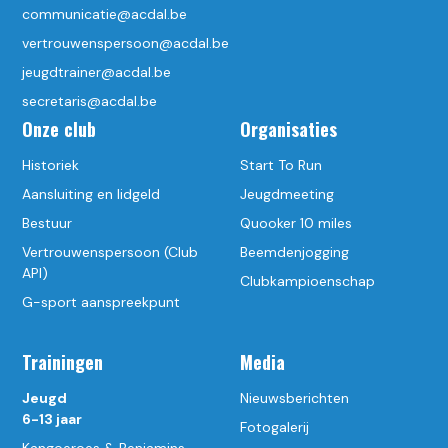
communicatie@acdal.be
vertrouwenspersoon@acdal.be
jeugdtrainer@acdal.be
secretaris@acdal.be
Onze club
Organisaties
Historiek
Start To Run
Aansluiting en lidgeld
Jeugdmeeting
Bestuur
Quooker 10 miles
Vertrouwenspersoon (Club
Beemdenjogging
API)
Clubkampioenschap
G-sport aanspreekpunt
Trainingen
Media
Jeugd
Nieuwsberichten
6-13 jaar
Fotogalerij
Kangoeroes & Benjamins