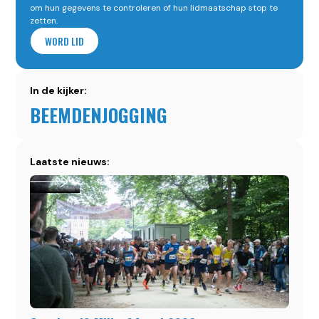
om hun gegevens te controleren of hun lidmaatschap stop te
zetten.
WORD LID
In de kijker:
BEEMDENJOGGING
Laatste nieuws: