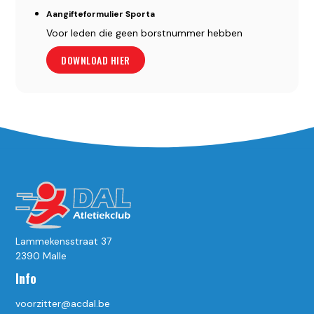
Aangifteformulier Sporta
Voor leden die geen borstnummer hebben
DOWNLOAD HIER
Lammekensstraat 37
2390 Malle
Info
voorzitter@acdal.be