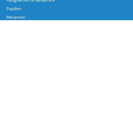
Pupillen
Miniemen
Competitie atleten vanaf
14 jaar
Afstand
Sprint/Kampnummers
Recreatief lopen
Trainers/Jeugdcoördinator
Trainingsuren en locaties