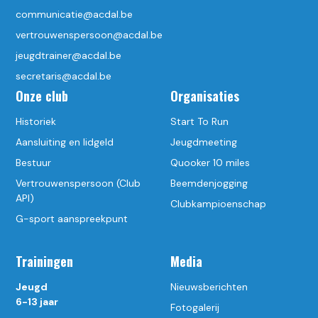
communicatie@acdal.be
vertrouwenspersoon@acdal.be
jeugdtrainer@acdal.be
secretaris@acdal.be
Onze club
Organisaties
Historiek
Start To Run
Aansluiting en lidgeld
Jeugdmeeting
Bestuur
Quooker 10 miles
Vertrouwenspersoon (Club
Beemdenjogging
API)
Clubkampioenschap
G-sport aanspreekpunt
Trainingen
Media
Jeugd
Nieuwsberichten
6-13 jaar
Fotogalerij