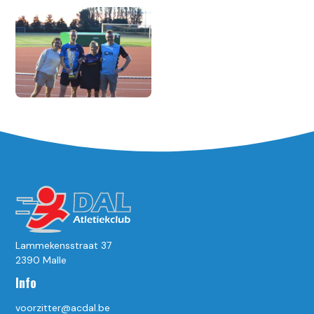
Lammekensstraat 37
2390 Malle
Info
voorzitter@acdal.be