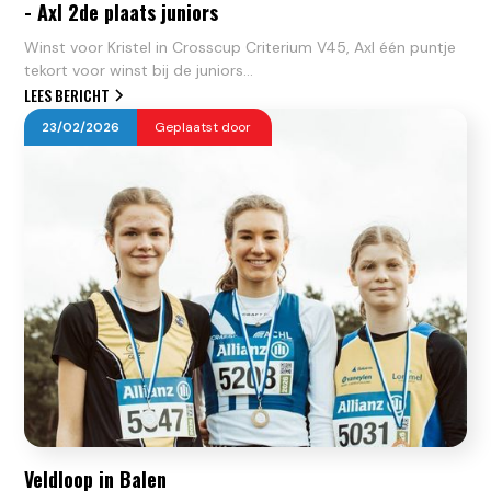
- Axl 2de plaats juniors
Winst voor Kristel in Crosscup Criterium V45, Axl één puntje
tekort voor winst bij de juniors...
LEES BERICHT
23
/
02
/
2026
Geplaatst door
Veldloop in Balen