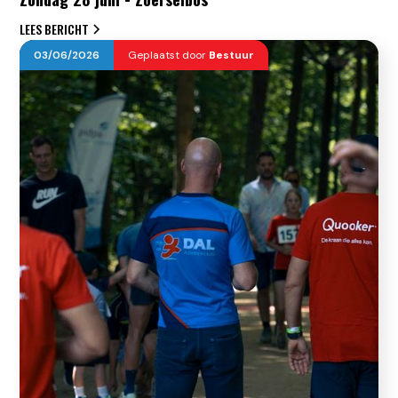
LEES BERICHT
03
/
06
/
2026
Geplaatst door
Bestuur