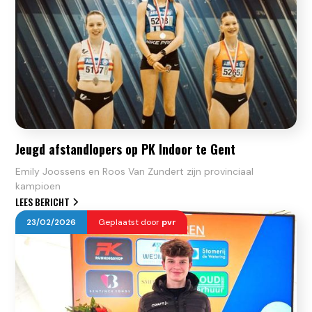
Jeugd afstandlopers op PK Indoor te Gent
Emily Joossens en Roos Van Zundert zijn provinciaal
kampioen
LEES BERICHT
23
/
02
/
2026
Geplaatst door
pvr