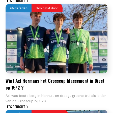
LEES BERICHT
23
/
02
/
2026
Geplaatst door
Wint Axl Hermans het Crosscup klassement in Diest
op 15/2 ?
Axl was beste belg in Hannuit en draagt groene trui als leider
van de Crosscup bij U20
LEES BERICHT