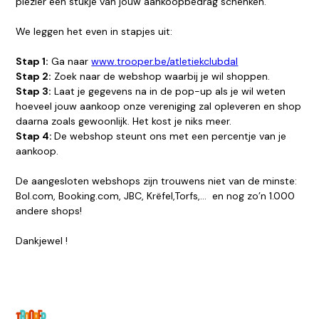
plezier een stukje van jouw aankoopbedrag schenken.
We leggen het even in stapjes uit:
Stap 1:
Ga naar
www.trooper.be/atletiekclubdal
Stap 2:
Zoek naar de webshop waarbij je wil shoppen.
Stap 3:
Laat je gegevens na in de pop-up als je wil weten
hoeveel jouw aankoop onze vereniging zal opleveren en shop
daarna zoals gewoonlijk. Het kost je niks meer.
Stap 4:
De webshop steunt ons met een percentje van je
aankoop.
De aangesloten webshops zijn trouwens niet van de minste:
Bol.com, Booking.com, JBC, Krëfel,Torfs,… en nog zo’n 1.000
andere shops!
Dankjewel !