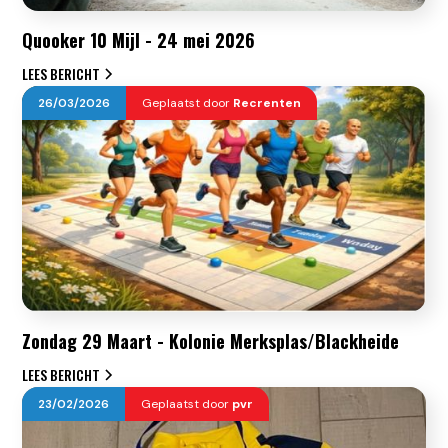
Quooker 10 Mijl - 24 mei 2026
LEES BERICHT
26
/
03
/
2026
Geplaatst door
Recrenten
Zondag 29 Maart - Kolonie Merksplas/Blackheide
LEES BERICHT
23
/
02
/
2026
Geplaatst door
pvr