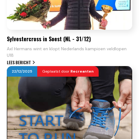
Sylvestercross in Soest (NL - 31/12)
Axl Hermans wint en klopt Nederlands kampioen veldlopen
U18
LEES BERICHT
22
/
12
/
2025
Geplaatst door
Recreanten