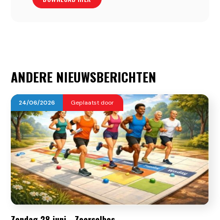
ANDERE NIEUWSBERICHTEN
24
/
06
/
2026
Geplaatst door
Zondag 28 juni - Zoerselbos