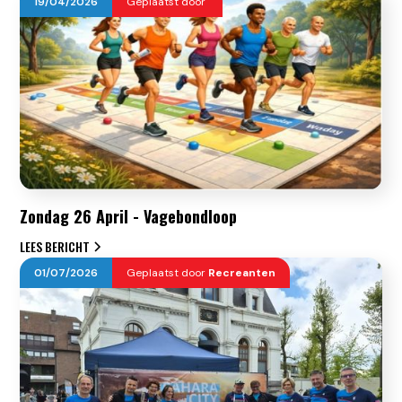
19
/
04
/
2026
Geplaatst door
Zondag 26 April - Vagebondloop
LEES BERICHT
01
/
07
/
2026
Geplaatst door
Recreanten