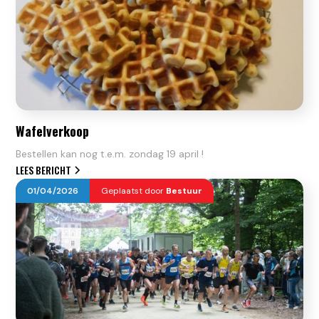
Wafelverkoop
Bestellen kan nog t.e.m. zondag 19 april !
LEES BERICHT
01
/
04
/
2026
Geplaatst door
Bestuur