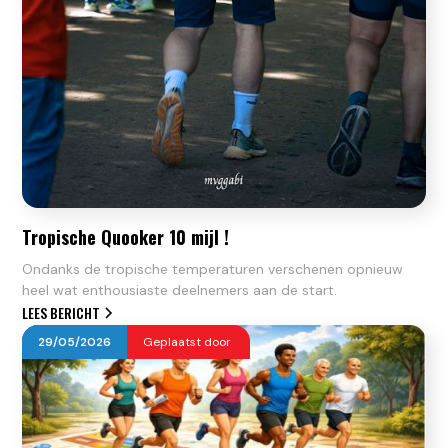
Tropische Quooker 10 mijl !
Ondanks de tropische temperaturen verschenen opnieuw
heel wat enthousiaste deelnemers aan de start.
LEES BERICHT
29
/
05
/
2026
Geplaatst door