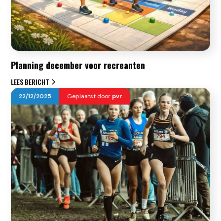
Planning december voor recreanten
LEES BERICHT
22
/
12
/
2025
Geplaatst door
pvr