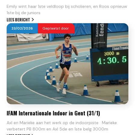
Emily wint haar 1ste veldloop bij scholieren, en Roos opnieuw
1ste bij de juniors
LEES BERICHT
23
/
02
/
2026
Geplaatst door
IFAM Internationale Indoor in Gent (31/1)
Axl en Marieke aan het werk op de indoorpiste : Marieke
verbetert PB 800m en Axl 5de en 1ste belg 3000m