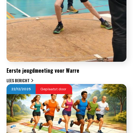
Eerste jeugdmeeting voor Warre
LEES BERICHT
22
/
12
/
2025
Geplaatst door