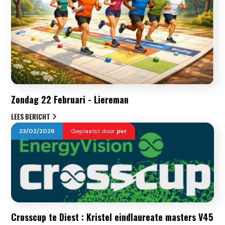
Zondag 22 Februari - Liereman
LEES BERICHT
23
/
02
/
2026
Geplaatst door
pvr
Crosscup te Diest : Kristel eindlaureate masters V45