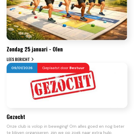
Zondag 25 januari - Olen
LEES BERICHT
09
/
01
/
2026
Geplaatst door
Bestuur
Gezocht
Onze club is volop in beweging! Om alles goed en nog beter
te blijven organiseren, zijn we op zoek naar extra hulp.