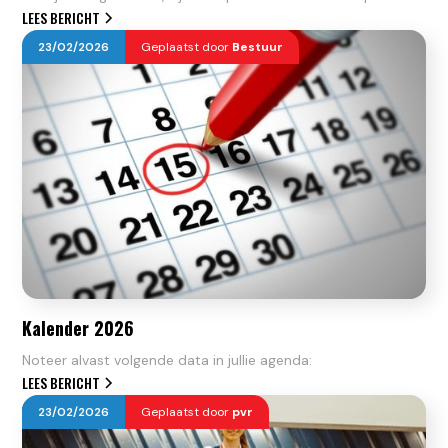
LEES BERICHT
23
/
02
/
2026
Geplaatst door
Bestuur
Kalender 2026
Noteer alvast volgende data in jullie agenda:
LEES BERICHT
23
/
02
/
2026
Geplaatst door
pvr