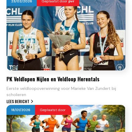
23
/
02
/
2026
Geplaatst door
pvr
PK Veldlopen Nijlen en Veldloop Herentals
Eerste veldloopoverwinning voor Marieke Van Zundert bij
scholieren
LEES BERICHT
18
/
01
/
2026
Geplaatst door