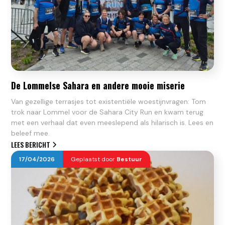
De Lommelse Sahara en andere mooie miserie
Van gezellige terrasjes tot existentiële woestijnvragen: Tom
trok naar Lommel voor de Sahara City Run en kwam terug
met een verhaal dat even meeslepend als hilarisch is. Lees en
beleef mee.
LEES BERICHT
17
/
04
/
2026
Geplaatst door
Bestuur