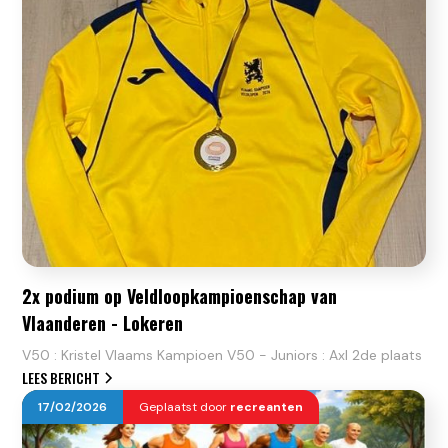
2x podium op Veldloopkampioenschap van
Vlaanderen - Lokeren
V50 : Kristel Vlaams Kampioen V50 - Juniors : Axl 2de plaats
LEES BERICHT
17
/
02
/
2026
Geplaatst door
recreanten